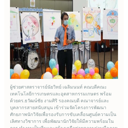
ผู้ช่วยศาสตราจารย์นัยวิทย์ เฉลิมนนท์ คณบดีคณะ
เทคโนโลยีการเกษตรและอุตสาหกรรมเกษตร พร้อม
ด้วยดร.ธวัฒน์ชัย งามศิริ รองคณบดี คณาจารย์และ
บุคลากรสายสนับสนุน เข้าร่วมจัดโครงการพัฒนา
ศักยภาพนักวิจัยเพื่อรองรับการขับเคลื่อนศูนย์ความเป็น
เลิศทางวิชาการ เพื่อพัฒนานักวิจัยให้มีความพร้อมใน